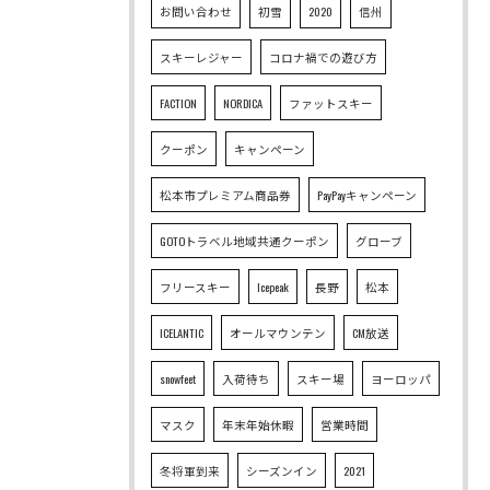
お問い合わせ
初雪
2020
信州
スキーレジャー
コロナ禍での遊び方
FACTION
NORDICA
ファットスキー
クーポン
キャンペーン
松本市プレミアム商品券
PayPayキャンペーン
GOTOトラベル地域共通クーポン
グローブ
フリースキー
Icepeak
長野
松本
ICELANTIC
オールマウンテン
CM放送
snowfeet
入荷待ち
スキー場
ヨーロッパ
マスク
年末年始休暇
営業時間
冬将軍到来
シーズンイン
2021