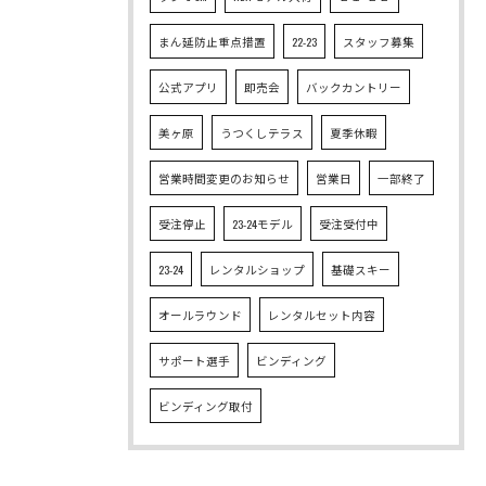
まん延防止重点措置
22-23
スタッフ募集
公式アプリ
即売会
バックカントリー
美ヶ原
うつくしテラス
夏季休暇
営業時間変更のお知らせ
営業日
一部終了
受注停止
23-24モデル
受注受付中
23-24
レンタルショップ
基礎スキー
オールラウンド
レンタルセット内容
サポート選手
ビンディング
ビンディング取付