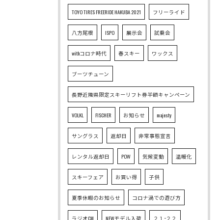
TOYO TIRES FREERIDE HAKUBA 2021
フリーライド
八方尾根
ISPO
展示会
試乗会
withコロナ時代
春スキー
ワックス
ブーツチューン
長野近隣県限定スキーリフト券半額キャンペーン
VOLKL
FISCHER
お知らせ
majesty
サングラス
返却日
非常事態宣言
レンタル返却日
POW
気候変動
温暖化
スキーフェア
お買い得
子供
夏季休暇のお知らせ
コロナ渦での遊び方
ラジオCM
NEWモデル入荷
２１−２２