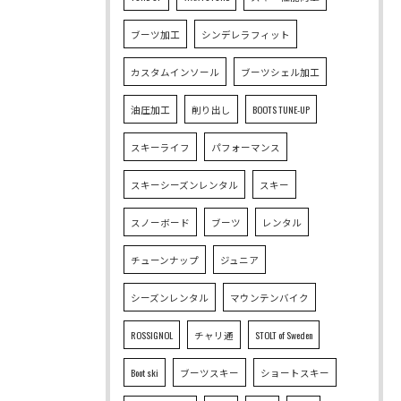
ブーツ加工
シンデレラフィット
カスタムインソール
ブーツシェル加工
油圧加工
削り出し
BOOTS TUNE-UP
スキーライフ
パフォーマンス
スキーシーズンレンタル
スキー
スノーボード
ブーツ
レンタル
チューンナップ
ジュニア
シーズンレンタル
マウンテンバイク
ROSSIGNOL
チャリ通
STOLT of Sweden
Boot ski
ブーツスキー
ショートスキー