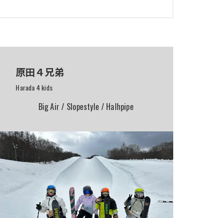
原田４兄弟
Harada 4 kids
Big Air / Slopestyle / Halhpipe