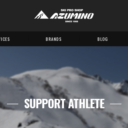
VICES
BRANDS
BLOG
E
t contents
SUPPORT ATHLETE
-UP
ALLATION