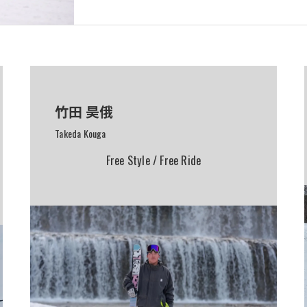
竹田 昊俄
Takeda Kouga
Free Style / Free Ride