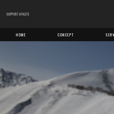
SUPPORT ATHLETE
HOME
CONCEPT
SER
ONLINE STOR
RENTAL
Rental se
TUNE-UP
BOOTS TUNE
BINDING INST