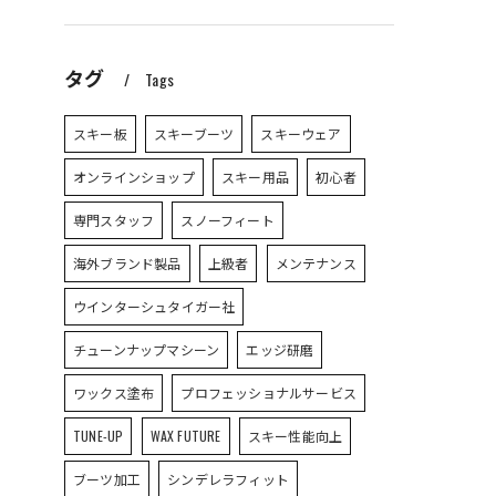
タグ
Tags
スキー板
スキーブーツ
スキーウェア
オンラインショップ
スキー用品
初心者
専門スタッフ
スノーフィート
海外ブランド製品
上級者
メンテナンス
ウインターシュタイガー社
チューンナップマシーン
エッジ研磨
ワックス塗布
プロフェッショナルサービス
TUNE-UP
WAX FUTURE
スキー性能向上
ブーツ加工
シンデレラフィット