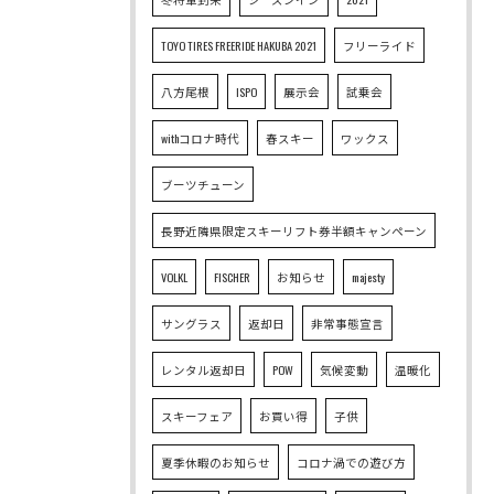
TOYO TIRES FREERIDE HAKUBA 2021
フリーライド
八方尾根
ISPO
展示会
試乗会
withコロナ時代
春スキー
ワックス
ブーツチューン
長野近隣県限定スキーリフト券半額キャンペーン
VOLKL
FISCHER
お知らせ
majesty
サングラス
返却日
非常事態宣言
レンタル返却日
POW
気候変動
温暖化
スキーフェア
お買い得
子供
夏季休暇のお知らせ
コロナ渦での遊び方