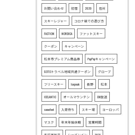
お問い合わせ
初雪
2020
信州
スキーレジャー
コロナ禍での遊び方
FACTION
NORDICA
ファットスキー
クーポン
キャンペーン
松本市プレミアム商品券
PayPayキャンペーン
GOTOトラベル地域共通クーポン
グローブ
フリースキー
Icepeak
長野
松本
ICELANTIC
オールマウンテン
CM放送
snowfeet
入荷待ち
スキー場
ヨーロッパ
マスク
年末年始休暇
営業時間
冬将軍到来
シーズンイン
2021