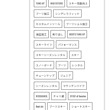
TUNE-UP
WAX FUTURE
スキー性能向上
ブーツ加工
シンデレラフィット
カスタムインソール
ブーツシェル加工
油圧加工
削り出し
BOOTS TUNE-UP
スキーライフ
パフォーマンス
スキーシーズンレンタル
スキー
スノーボード
ブーツ
レンタル
チューンナップ
ジュニア
シーズンレンタル
マウンテンバイク
ROSSIGNOL
チャリ通
STOLT of Sweden
Boot ski
ブーツスキー
ショートスキー