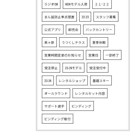
ラジオCM
NEWモデル入荷
２１−２２
まん延防止重点措置
22-23
スタッフ募集
公式アプリ
即売会
バックカントリー
美ヶ原
うつくしテラス
夏季休暇
営業時間変更のお知らせ
営業日
一部終了
受注停止
23-24モデル
受注受付中
23-24
レンタルショップ
基礎スキー
オールラウンド
レンタルセット内容
サポート選手
ビンディング
ビンディング取付